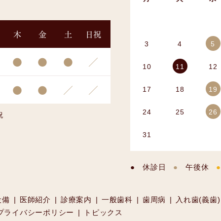
木
金
土
日祝
3
4
5
●
●
●
／
10
11
12
●
●
／
／
17
18
19
24
25
26
祝
31
休診日
午後休
設備
医師紹介
診療案内
一般歯科
歯周病
入れ歯(義歯)
プライバシーポリシー
トピックス