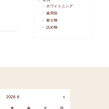
ホワイトニング
歯周病
被せ物
詰め物
2026.8
»
木
金
土
日